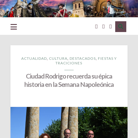
Excmo.
Ayuntamiento
de
Ciudad
Rodrigo
(Salamanca)
ACTUALIDAD
,
CULTURA
,
DESTACADOS
,
FIESTAS Y
TRACICIONES
Ciudad Rodrigo recuerda su épica
historia en la Semana Napoleónica