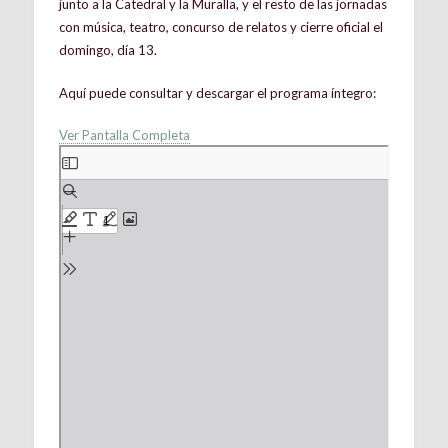
junto a la Catedral y la Muralla, y el resto de las jornadas
con música, teatro, concurso de relatos y cierre oficial el
domingo, día 13.
Aquí p
uede consultar y descargar el programa íntegro:
Ver Pantalla Completa
Saltar
al
contenido
del
PDF