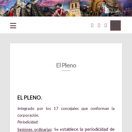
Excmo.
Ayuntamiento
de
Ciudad
Rodrigo
(Salamanca)
El Pleno
EL PLENO.
Integrado por los 17 concejales que conforman la
corporación.
Periodicidad:
stablece la periodicidad de
Sesiones ordinarias
: Se e