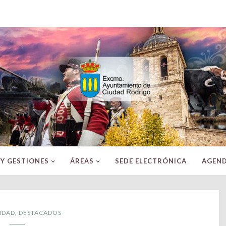
Excmo.
Ayuntamiento
de
Ciudad
Rodrigo
(Salamanca)
 Y GESTIONES
ÁREAS
SEDE ELECTRÓNICA
AGEN
IDAD
,
DESTACADOS