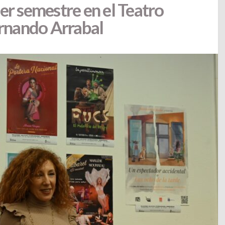
r semestre en el Teatro
rnando Arrabal